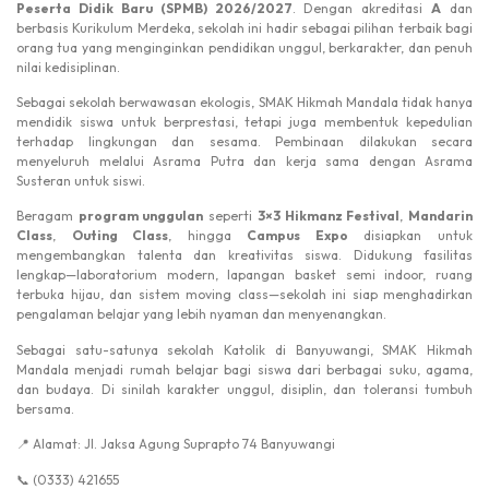
Peserta Didik Baru (SPMB) 2026/2027
. Dengan akreditasi
A
dan
berbasis Kurikulum Merdeka, sekolah ini hadir sebagai pilihan terbaik bagi
orang tua yang menginginkan pendidikan unggul, berkarakter, dan penuh
nilai kedisiplinan.
Sebagai sekolah berwawasan ekologis, SMAK Hikmah Mandala tidak hanya
mendidik siswa untuk berprestasi, tetapi juga membentuk kepedulian
terhadap lingkungan dan sesama. Pembinaan dilakukan secara
menyeluruh melalui Asrama Putra dan kerja sama dengan Asrama
Susteran untuk siswi.
Beragam
program unggulan
seperti
3×3 Hikmanz Festival
,
Mandarin
Class
,
Outing Class
, hingga
Campus Expo
disiapkan untuk
mengembangkan talenta dan kreativitas siswa. Didukung fasilitas
lengkap—laboratorium modern, lapangan basket semi indoor, ruang
terbuka hijau, dan sistem moving class—sekolah ini siap menghadirkan
pengalaman belajar yang lebih nyaman dan menyenangkan.
Sebagai satu-satunya sekolah Katolik di Banyuwangi, SMAK Hikmah
Mandala menjadi rumah belajar bagi siswa dari berbagai suku, agama,
dan budaya. Di sinilah karakter unggul, disiplin, dan toleransi tumbuh
bersama.
📍
Alamat: Jl. Jaksa Agung Suprapto 74 Banyuwangi
📞
(0333) 421655