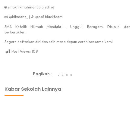
🌐
smakhikmahmandala.sch.id
📸
@hikmanz_ |
🎵
@os8.blackteam
SMA Katolik Hikmah Mandala
– Unggul, Beragam, Disiplin, dan
Berkarakter!
Segera daftarkan diri dan raih masa depan cerah bersama kami!
Post Views:
109
dibuat oleh rrdigital.id
Bagikan :
Kabar Sekolah Lainnya