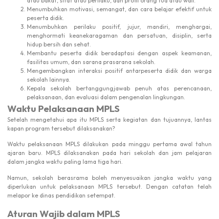
atau bakat, sifat atau perilaku, dan profil orang tua atau wali.
Menumbuhkan motivasi, semangat, dan cara belajar efektif untuk
peserta didik.
Menumbuhkan perilaku positif, jujur, mandiri, menghargai,
menghormati keanekaragaman dan persatuan, disiplin, serta
hidup bersih dan sehat.
Membantu peserta didik beradaptasi dengan aspek keamanan,
fasilitas umum, dan sarana prasarana sekolah.
Mengembangkan interaksi positif antarpeserta didik dan warga
sekolah lainnya.
Kepala sekolah bertanggungjawab penuh atas perencanaan,
pelaksanaan, dan evaluasi dalam pengenalan lingkungan.
Waktu Pelaksanaan MPLS
Setelah mengetahui apa itu MPLS serta kegiatan dan tujuannya, lantas
kapan program tersebut dilaksanakan?
Waktu pelaksanaan MPLS dilakukan pada minggu pertama awal tahun
ajaran baru. MPLS dilaksanakan pada hari sekolah dan jam pelajaran
dalam jangka waktu paling lama tiga hari.
Namun, sekolah berasrama boleh menyesuaikan jangka waktu yang
diperlukan untuk pelaksanaan MPLS tersebut. Dengan catatan telah
melapor ke dinas pendidikan setempat.
Aturan Wajib dalam MPLS