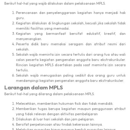
Berikut hal-hal yang wajib dilakukan dalam pelaksanaan MPLS.
Perencanaan dan penyelenggaraan kegiatan hanya menjadi hak
guru.
Kegiatan dilakukan di lingkungan sekolah, kecuali jika sekolah tidak
memiliki fasilitas yang memadai.
Kegiatan yang bermanfaat bersifat edukatif, kreatif, dan
menyenangkan.
Peserta didik baru memakai seragam dan atribut resmi dari
sekolah.
Sekolah wajib meminta izin secara tertulis dari orang tua atau wali
calon peserta kegiatan pengenalan anggota baru ekstrakurikuler.
Rincian kegiatan MPLS disertakan pada saat meminta izin secara
tertulis.
Sekolah wajib menugaskan paling sedikit dua orang guru untuk
mendampingi kegiatan pengenalan anggota baru ekstrakurikuler.
Larangan dalam MPLS
Berikut hal-hal yang dilarang dalam pelaksanaan MPLS.
Melecehkan, memberikan hukuman fisik dan tidak mendidik.
Memberikan tugas berupa kegiatan maupun penggunaan atribut
yang tidak relevan dengan aktivitas pembelajaran
Dilakukan di luar hari sekolah dan jam pelajaran.
Bersifat perpeloncoan atau tindak kekerasan lainnya.
Melakukan pungutan biaya maupun bentuk pungutan lainnya.