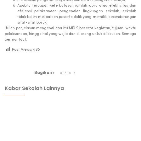
Apabila terdapat keterbatasan jumlah guru atau efektivitas dan
efisiensi pelaksanaan pengenalan lingkungan sekolah, sekolah
tidak boleh melibatkan peserta didik yang memiliki kecenderungan
sifat-sifat buruk.
Itulah penjelasan mengenai apa itu MPLS beserta kegiatan, tujuan, waktu
pelaksanaan, hingga hal yang wajib dan dilarang untuk dilakukan. Semoga
bermanfaat.
Post Views:
486
dibuat oleh rrdigital.id
Bagikan :
Kabar Sekolah Lainnya