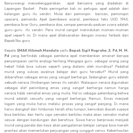
Banyuwangi menyelenggarakan apel bersama yang diadakan di
Lapangan Basket. Pada peringatan kali ini petugas apel adalah dari
kalangan guru itu sendiri. Mulai dari pemimpin barisan, pemimipin
upacara, pemandu Apel (pembawa acara), pembaca teks UUD 1945,
pembaca Ikrar Guru, pembaca doa, sampai pemandu paduan suara adalah
guru-guru itu sendiri. Para murid sangat merindukan momen-momen
apel seperti ini. Di mana apel dilaksanakan dengan inovasi terbaik dari
Bapak/Ibu guru.
Kepala
SMAK Hikmah Mandala
yaitu
Bapak Sigit Nugraha ,S. Pd, M. M.
Pd
yang bertindak sebagai pembina apel memberikan amanat berupa
penyampaian cerita analogi tentang Mengapa guru sebagai orang yang
hebat tidak bisa sukses seperti yang dialami oleh muridnya? Padahal
murid yang sukses awalnya belajar dari guru tersebut? Murid yang
diibaratkan sebagai emas yang sangat berharga. Sedangkan guru adalah
sebuah neraca (timbangan )emas itu sendiri. Walaupun neraca digunakan
sebagai alat penimbang emas yang sangat berharga namun harga
neraca tidak semahal emas yang mulia. Hal ini sebagai pelambang bahwa
murid adalah sesuatu yang sangat berharga. Namun, Emas menjadi
logam yang mulia harus melalui proses yang sangat panjang. Di mana
harus diangkat dari timbunan tanah atau lumpur, kemudian diasah supaya
bisa berkilau dan tentu saja semakin berkilau maka akan semakin mahal
sesuai dengan kandungan dan beratnya. Siswa harus berproses menjadi
murid yang pandai dan kaya akan pengalaman belajar sampai bisa meraih
prestasi akan memerlukan perjuangan yang sungguh serius. Keberhasilan