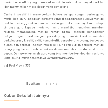
murid tersebutlah yang membuat murid tersebut akan menjadi berkilau
dan menunjukkan masa depan yang cemerlang.
Cerita inspiratif ini menunjukkan bahwa betapa sangat berharganya
murid bagi guru, bagaikan permata yang dijaga,diproses supaya menjadi
berkilau, sehingga akan semakin berharga. Hal ini menunjukkan betapa
cintanya guru kepada muridnya yaitu mendidik, menuntun, memberi
teladan, membimbing, menjadi teman dalam mencari pengalaman
belajar agar murid menjadi pribadi yang memiliki karakter mandiri,
berkolaborasi, kreatif, aktif, komunikatif, bergotong –royong, berbudaya
global, dan berprofil pelajar Pancasila. Murid kelak akan berhasil menjadi
orang yang hebat, berhasil sukses dalam meraih cita-citanya di masa
depan. Dan guru hanyalah guru yang bisa memberikan doa dan restunya
untuk murid-murid tercintanya.
Selamat Hari Guru!!.
Post Views:
339
dibuat oleh rrdigital.id
Bagikan :
Kabar Sekolah Lainnya