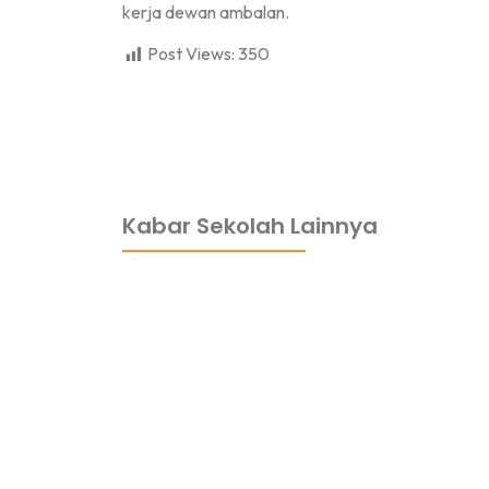
kerja dewan ambalan.
Post Views:
350
dibuat oleh rrdigital.id
Kabar Sekolah Lainnya