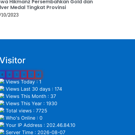
swa Hikmanz Persembahkan Gold dan
lver Medal Tingkat Provinsi
/10/2023
Visitor
0
0
5
0
3
4
Views Today : 1
Views Last 30 days : 174
Views This Month : 37
Views This Year : 1930
Total views : 7725
Who's Online : 0
Your IP Address : 202.46.84.10
Server Time : 2026-08-07