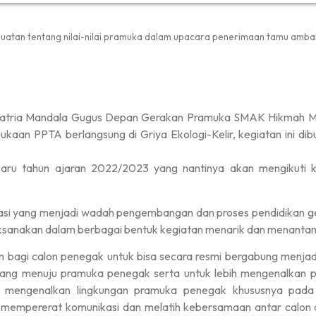
uatan tentang nilai-nilai pramuka dalam upacara penerimaan tamu amba
atria Mandala Gugus Depan Gerakan Pramuka SMAK Hikmah Man
aan PPTA berlangsung di Griya Ekologi-Kelir, kegiatan ini dibu
baru tahun ajaran 2022/2023 yang nantinya akan mengikuti k
si yang menjadi wadah pengembangan dan proses pendidikan g
ilaksanakan dalam berbagai bentuk kegiatan menarik dan menantan
bagi calon penegak untuk bisa secara resmi bergabung menja
alang menuju pramuka penegak serta untuk lebih mengenalkan
tuk mengenalkan lingkungan pramuka penegak khususnya pad
mempererat komunikasi dan melatih kebersamaan antar calon