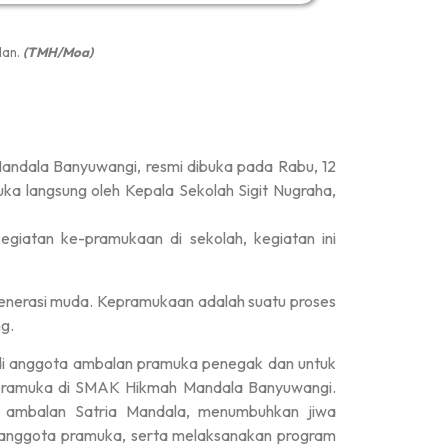
lan.
(TMH/Moa)
dala Banyuwangi, resmi dibuka pada Rabu, 12
ka langsung oleh Kepala Sekolah Sigit Nugraha,
egiatan ke-pramukaan di sekolah, kegiatan ini
enerasi muda. Kepramukaan adalah suatu proses
g.
di anggota ambalan pramuka penegak dan untuk
 pramuka di SMAK Hikmah Mandala Banyuwangi.
a ambalan Satria Mandala, menumbuhkan jiwa
 anggota pramuka, serta melaksanakan program