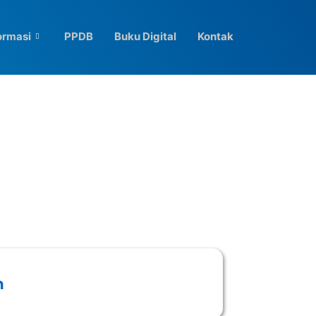
ormasi
PPDB
Buku Digital
Kontak
n