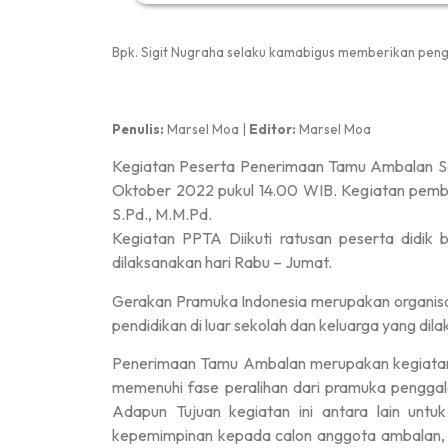
Bpk. Sigit Nugraha selaku kamabigus memberikan peng
Penulis:
Marsel Moa |
Editor:
Marsel Moa
Kegiatan Peserta Penerimaan Tamu Ambalan S
Oktober 2022 pukul 14.00 WIB. Kegiatan pembuk
S.Pd., M.M.Pd.
Kegiatan PPTA Diikuti ratusan peserta didik 
dilaksanakan hari Rabu – Jumat.
Gerakan Pramuka Indonesia merupakan organisa
pendidikan di luar sekolah dan keluarga yang d
Penerimaan Tamu Ambalan merupakan kegiatan 
memenuhi fase peralihan dari pramuka pengg
Adapun Tujuan kegiatan ini antara lain un
kepemimpinan kepada calon anggota ambalan, 