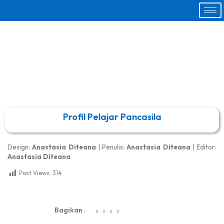
Profil Pelajar Pancasila
Design:
Anastasia Diteana
| Penulis:
Anastasia Diteana
| Editor:
Anastasia Diteana
Post Views:
314
dibuat oleh rrdigital.id
Bagikan :