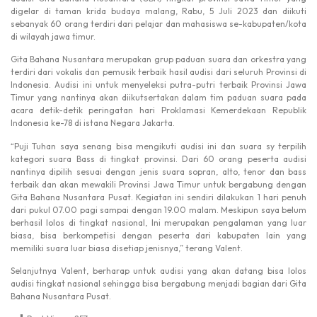
digelar di taman krida budaya malang, Rabu, 5 Juli 2023 dan diikuti
sebanyak 60 orang terdiri dari pelajar dan mahasiswa se-kabupaten/kota
di wilayah jawa timur.
Gita Bahana Nusantara merupakan grup paduan suara dan orkestra yang
terdiri dari vokalis dan pemusik terbaik hasil audisi dari seluruh Provinsi di
Indonesia. Audisi ini untuk menyeleksi putra-putri terbaik Provinsi Jawa
Timur yang nantinya akan diikutsertakan dalam tim paduan suara pada
acara detik-detik peringatan hari Proklamasi Kemerdekaan Republik
Indonesia ke-78 di istana Negara Jakarta.
“Puji Tuhan saya senang bisa mengikuti audisi ini dan suara sy terpilih
kategori suara Bass di tingkat provinsi. Dari 60 orang peserta audisi
nantinya dipilih sesuai dengan jenis suara sopran, alto, tenor dan bass
terbaik dan akan mewakili Provinsi Jawa Timur untuk bergabung dengan
Gita Bahana Nusantara Pusat. Kegiatan ini sendiri dilakukan 1 hari penuh
dari pukul 07.00 pagi sampai dengan 19.00 malam. Meskipun saya belum
berhasil lolos di tingkat nasional, Ini merupakan pengalaman yang luar
biasa, bisa berkompetisi dengan peserta dari kabupaten lain yang
memiliki suara luar biasa disetiap jenisnya,” terang Valent.
Selanjutnya Valent, berharap untuk audisi yang akan datang bisa lolos
audisi tingkat nasional sehingga bisa bergabung menjadi bagian dari Gita
Bahana Nusantara Pusat.