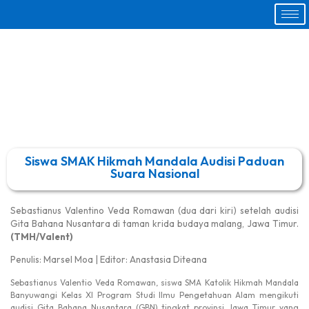
Siswa SMAK Hikmah Mandala Audisi Paduan
Suara Nasional
Sebastianus Valentino Veda Romawan (dua dari kiri) setelah audisi
Gita Bahana Nusantara di taman krida budaya malang, Jawa Timur.
(TMH/Valent)
Penulis: Marsel Moa | Editor: Anastasia Diteana
Sebastianus Valentio Veda Romawan, siswa SMA Katolik Hikmah Mandala
Banyuwangi Kelas XI Program Studi Ilmu Pengetahuan Alam mengikuti
audisi Gita Bahana Nusantara (GBN) tingkat provinsi Jawa Timur yang