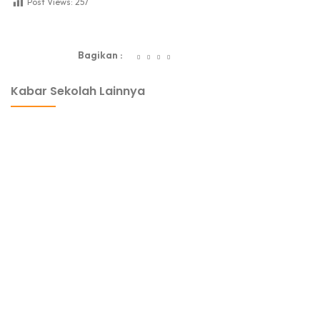
Post Views:
257
dibuat oleh rrdigital.id
Bagikan :
Kabar Sekolah Lainnya